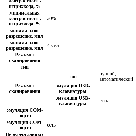
контрастность
штрихкода, %
минимальная
контрастность
20%
штрихкода, %
минимальное
разрешение, мил
минимальное
4 мил
разрешение, мил
Режимы
сканирования
тип
ручной,
тип
автоматический
Режимы
эмуляция USB-
сканирования
клавиатуры
эмуляция USB-
есть
клавиатуры
эмуляция COM-
порта
эмуляция COM-
есть
порта
Передача данных