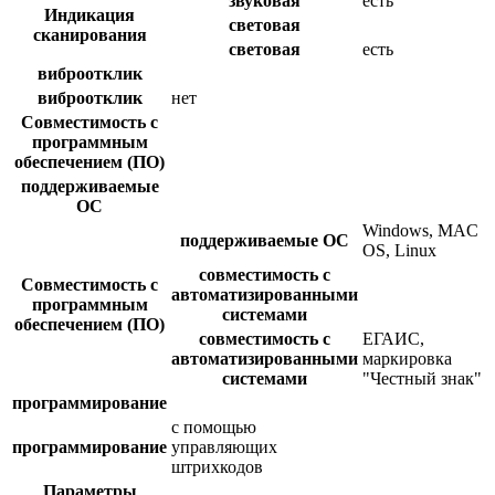
звуковая
есть
Индикация
световая
сканирования
световая
есть
виброотклик
виброотклик
нет
Совместимость с
программным
обеспечением (ПО)
поддерживаемые
ОС
Windows, MAC
поддерживаемые ОС
OS, Linux
совместимость с
Совместимость с
автоматизированными
программным
системами
обеспечением (ПО)
совместимость с
ЕГАИС,
автоматизированными
маркировка
системами
"Честный знак"
программирование
с помощью
программирование
управляющих
штрихкодов
Параметры