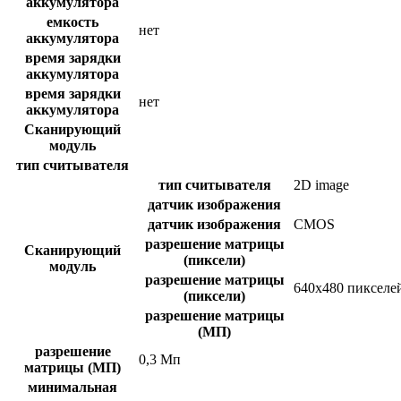
аккумулятора
емкость
нет
аккумулятора
время зарядки
аккумулятора
время зарядки
нет
аккумулятора
Сканирующий
модуль
тип считывателя
тип считывателя
2D image
датчик изображения
датчик изображения
CMOS
разрешение матрицы
Сканирующий
(пиксели)
модуль
разрешение матрицы
640x480 пикселе
(пиксели)
разрешение матрицы
(МП)
разрешение
0,3 Мп
матрицы (МП)
минимальная