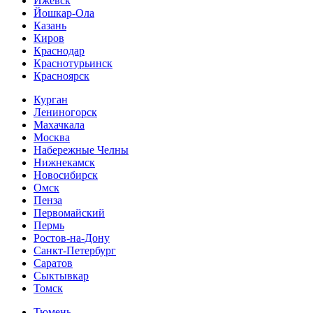
Ижевск
Йошкар-Ола
Казань
Киров
Краснодар
Краснотурьинск
Красноярск
Курган
Лениногорск
Махачкала
Москва
Набережные Челны
Нижнекамск
Новосибирск
Омск
Пенза
Первомайский
Пермь
Ростов-на-Дону
Санкт-Петербург
Саратов
Сыктывкар
Томск
Тюмень