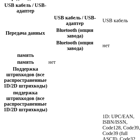
USB кабель / USB-
адаптер
USB кабель / USB-
USB кабель
адаптер
Bluetooth (опция
Передача данных
завода)
Bluetooth (опция
нет
завода)
память
память
нет
Поддержка
штрихкодов (все
распространенные
1D/2D штрихкоды)
поддержка
штрихкодов (все
распространенные
1D/2D штрихкоды)
1D: UPC/EAN,
ISBN/ISSN,
Code128, Code39,
Code39 (full
ASCII), Code32,