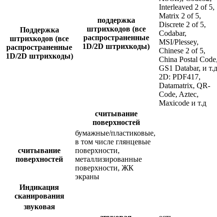
Interleaved 2 of 5,
Matrix 2 of 5,
поддержка
Discrete 2 of 5,
штрихкодов (все
Поддержка
Codabar,
распространенные
штрихкодов (все
MSI/Plessey,
1D/2D штрихкоды)
распространенные
Chinese 2 of 5,
1D/2D штрихкоды)
China Postal Code
GS1 Databar, и т.д
2D: PDF417,
Datamatrix, QR-
Code, Aztec,
Maxicode и т.д
считывание
поверхностей
бумажные/пластиковые,
в том числе глянцевые
считывание
поверхности,
поверхностей
металлизированные
поверхности, ЖК
экраны
Индикация
сканирования
звуковая