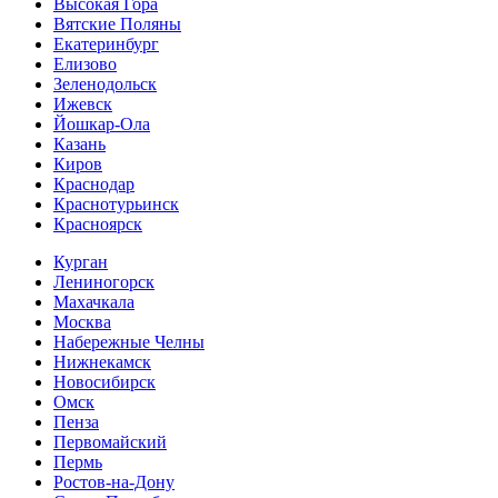
Высокая Гора
Вятские Поляны
Екатеринбург
Елизово
Зеленодольск
Ижевск
Йошкар-Ола
Казань
Киров
Краснодар
Краснотурьинск
Красноярск
Курган
Лениногорск
Махачкала
Москва
Набережные Челны
Нижнекамск
Новосибирск
Омск
Пенза
Первомайский
Пермь
Ростов-на-Дону