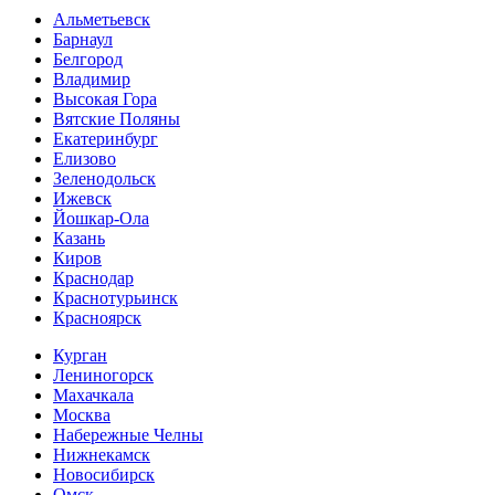
Альметьевск
Барнаул
Белгород
Владимир
Высокая Гора
Вятские Поляны
Екатеринбург
Елизово
Зеленодольск
Ижевск
Йошкар-Ола
Казань
Киров
Краснодар
Краснотурьинск
Красноярск
Курган
Лениногорск
Махачкала
Москва
Набережные Челны
Нижнекамск
Новосибирск
Омск